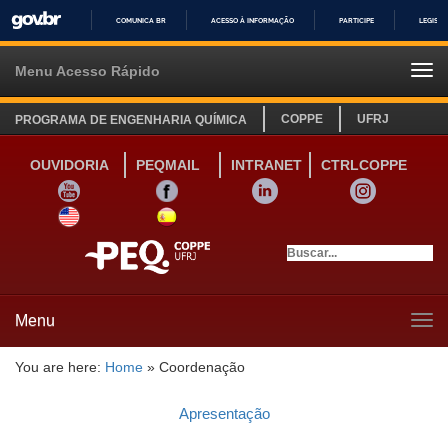
COMUNICA BR
ACESSO À INFORMAÇÃO
PARTICIPE
LEGISL
IR
PARA
Menu Acesso Rápido
Tog
O
navi
CONTEÚDO
COPPE
UFRJ
PROGRAMA DE ENGENHARIA QUÍMICA
OUVIDORIA
PEQMAIL
INTRANET
CTRLCOPPE
YOUTUBE
FACEBOOK
LINKEDIN
INSTAGRAM
SITE INGLÊS
LINK SITE ESPANHOL
Menu
Tog
navi
You are here:
Home
»
Coordenação
Apresentação