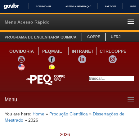
COMUNICA BR
ACESSO À INFORMAÇÃO
PARTICIPE
LEGISL
IR
PARA
Menu Acesso Rápido
Tog
O
navi
CONTEÚDO
COPPE
UFRJ
PROGRAMA DE ENGENHARIA QUÍMICA
OUVIDORIA
PEQMAIL
INTRANET
CTRLCOPPE
YOUTUBE
FACEBOOK
LINKEDIN
INSTAGRAM
SITE INGLÊS
LINK SITE ESPANHOL
Menu
Tog
navi
You are here:
Home
»
Produção Científica
»
Dissertações de
Mestrado
»
2026
2026