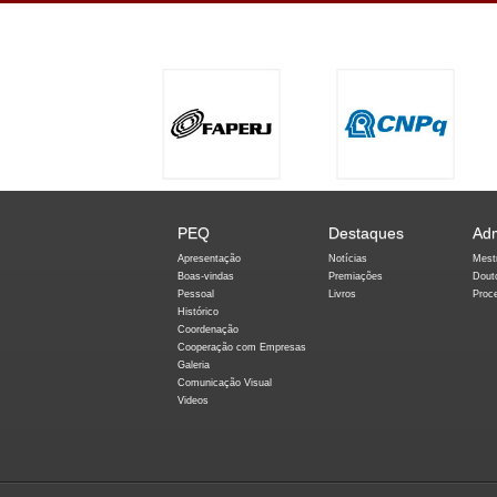
PEQ
Destaques
Ad
Apresentação
Notícias
Mest
Boas-vindas
Premiações
Dout
Pessoal
Livros
Proc
Histórico
Coordenação
Cooperação com Empresas
Galeria
Comunicação Visual
Videos