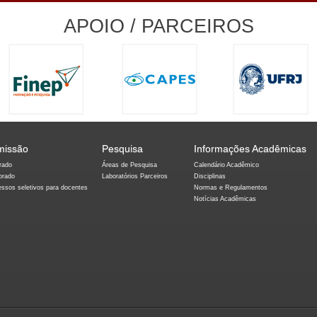
APOIO / PARCEIROS
missão
Pesquisa
Informações Acadêmicas
rado
Áreas de Pesquisa
Calendário Acadêmico
orado
Laboratórios Parceiros
Disciplinas
essos seletivos para docentes
Normas e Regulamentos
Notícias Acadêmicas