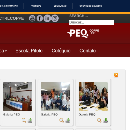
O À INFORMAÇÃO
PARTICIPE
LEGISLAÇÃO
ÓRGÃOS DO GOVERNO
SEARCH ...
YOUTUBE
FACEBOOK
LINKEDIN
INSTAGRAM
CTRLCOPPE
ca
Escola Piloto
Colóquio
Contato
Galeria PEQ
Galeria PEQ
Galeria PEQ