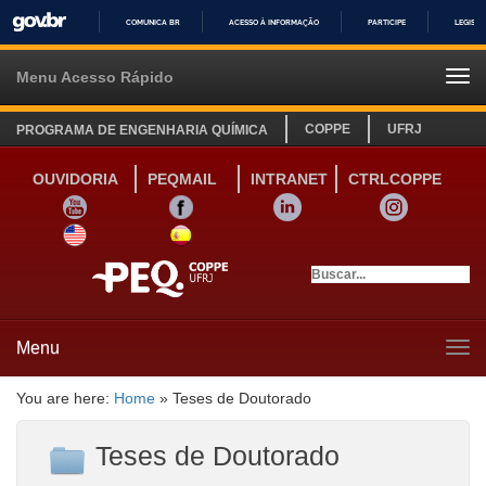
COMUNICA BR
ACESSO À INFORMAÇÃO
PARTICIPE
LEGISL
IR
PARA
Menu Acesso Rápido
Tog
O
navi
CONTEÚDO
COPPE
UFRJ
PROGRAMA DE ENGENHARIA QUÍMICA
OUVIDORIA
PEQMAIL
INTRANET
CTRLCOPPE
YOUTUBE
FACEBOOK
LINKEDIN
INSTAGRAM
SITE INGLÊS
LINK SITE ESPANHOL
Menu
Tog
navi
You are here:
Home
»
Teses de Doutorado
Teses de Doutorado