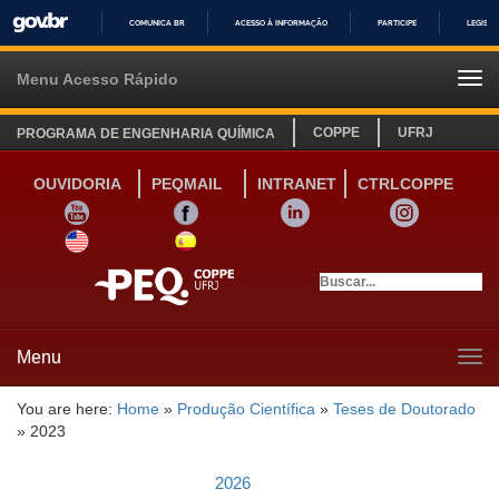
COMUNICA BR
ACESSO À INFORMAÇÃO
PARTICIPE
LEGISL
IR
PARA
Menu Acesso Rápido
Tog
O
navi
CONTEÚDO
COPPE
UFRJ
PROGRAMA DE ENGENHARIA QUÍMICA
OUVIDORIA
PEQMAIL
INTRANET
CTRLCOPPE
YOUTUBE
FACEBOOK
LINKEDIN
INSTAGRAM
SITE INGLÊS
LINK SITE ESPANHOL
Menu
Tog
navi
You are here:
Home
»
Produção Científica
»
Teses de Doutorado
»
2023
2026