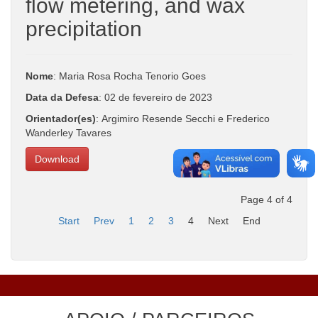
flow metering, and wax
precipitation
Nome
: Maria Rosa Rocha Tenorio Goes
Data da Defesa
: 02 de fevereiro de 2023
Orientador(es)
: Argimiro Resende Secchi e Frederico
Wanderley Tavares
Download
Page 4 of 4
Start
Prev
1
2
3
4
Next
End