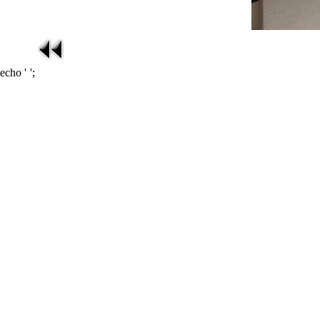
echo '
';
在线影视