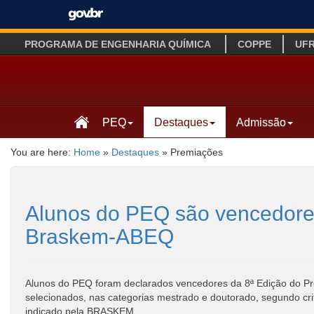
PROGRAMA DE ENGENHARIA QUÍMICA
COPPE
UF
PEQ
Destaques
Admissão
You are here:
Home
»
Destaques
»
Premiações
Alunos do PEQ são vencedore
Braskem-ABEQ
Alunos do PEQ foram declarados vencedores da 8ª Edição do P
selecionados, nas categorias mestrado e doutorado, segundo cr
indicado pela BRASKEM.