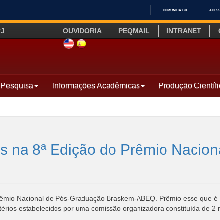
COMUNICA BR
ACESS
IR
RJ
OUVIDORIA
PEQMAIL
INTRANET
PARA
O
SITE INGLÊS
LINK SITE ESPANHOL
CONTEÚDO
Pesquisa
Informações Acadêmicas
Produção Científi
s na 8ª Edição do Prêmio Nacio
rêmio Nacional de Pós-Graduação Braskem-ABEQ. Prêmio esse que é 
itérios estabelecidos por uma comissão organizadora constituída de 