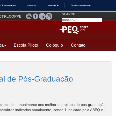
O À INFORMAÇÃO
PARTICIPE
LEGISLAÇÃO
ÓRGÃOS DO GOVERNO
SEARCH ...
YOUTUBE
FACEBOOK
LINKEDIN
INSTAGRAM
CTRLCOPPE
ca
Escola Piloto
Colóquio
Contato
nal de Pós-Graduação
concedido anualmente aos melhores projetos de pós-graduação
2 membros indicados anualmente, sendo 1 indicado pela ABEQ e 1