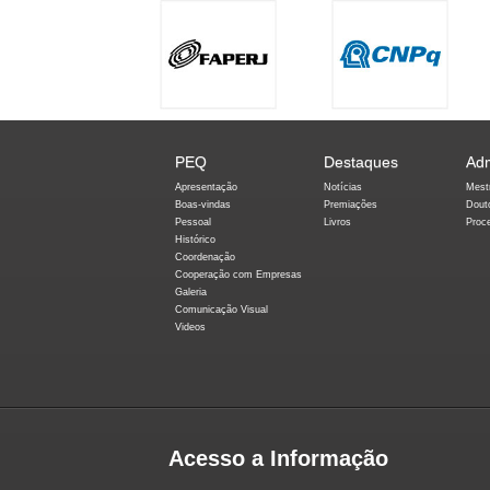
PEQ
Destaques
Ad
Apresentação
Notícias
Mest
Boas-vindas
Premiações
Dout
Pessoal
Livros
Proc
Histórico
Coordenação
Cooperação com Empresas
Galeria
Comunicação Visual
Videos
Acesso a Informação