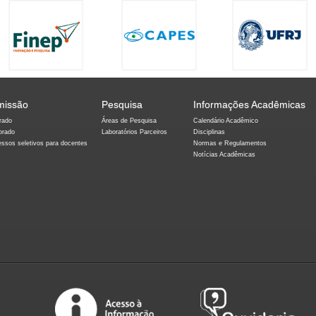
missão
Pesquisa
Informações Acadêmicas
rado
Áreas de Pesquisa
Calendário Acadêmico
orado
Laboratórios Parceiros
Disciplinas
essos seletivos para docentes
Normas e Regulamentos
Notícias Acadêmicas