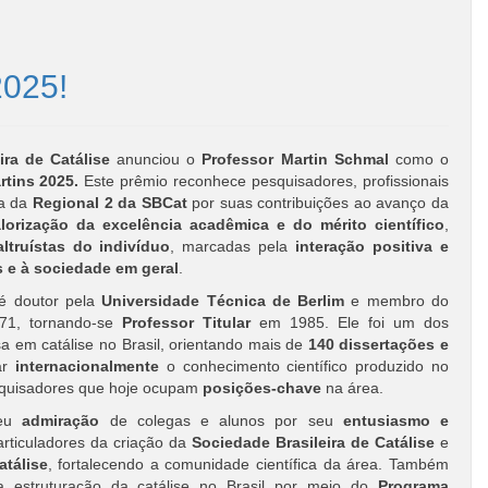
2025!
ira de Catálise
anunciou o
Professor Martin Schmal
como o
rtins 2025.
Este prêmio reconhece pesquisadores, profissionais
ia da
Regional 2 da SBCat
por suas contribuições ao avanço da
lorização da excelência acadêmica e do mérito científico
,
altruístas do indivíduo
, marcadas pela
interação positiva e
 e à sociedade em geral
.
é doutor pela
Universidade Técnica de Berlim
e membro do
1, tornando-se
Professor Titular
em 1985. Ele foi um dos
a em catálise no Brasil, orientando mais de
140 dissertações e
ar
internacionalmente
o conhecimento científico produzido no
squisadores que hoje ocupam
posições-chave
na área.
beu
admiração
de colegas e alunos por seu
entusiasmo e
articuladores da criação da
Sociedade Brasileira de Catálise
e
tálise
, fortalecendo a comunidade científica da área. Também
 estruturação da catálise no Brasil por meio do
Programa