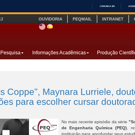
COMUNICA BR
ACESS
IR
RJ
OUVIDORIA
PEQMAIL
INTRANET
PARA
O
SITE INGLÊS
LINK SITE ESPANHOL
CONTEÚDO
Pesquisa
Informações Acadêmicas
Produção Científi
is Coppe", Maynara Lurriele, do
ções para escolher cursar douto
No mais recente episódio da série
"S
de Engenharia Química (PEQ)
, r
instituição para aprofundar seus est