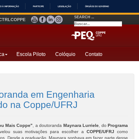
O À INFORMAÇÃO
PARTICIPE
LEGISLAÇÃO
ÓRGÃOS DO GOVERNO
SEARCH ...
YOUTUBE
FACEBOOK
LINKEDIN
INSTAGRAM
CTRLCOPPE
ca
Escola Piloto
Colóquio
Contato
utoranda em Engenharia
rado na Coppe/UFRJ
ou Mais Coppe"
, a doutoranda
Maynara Lurriele
, do
Programa
evelou suas motivações para escolher a
COPPE/UFRJ
como
udos. Desde a graduação, Maynara sonhava em fazer parte desse