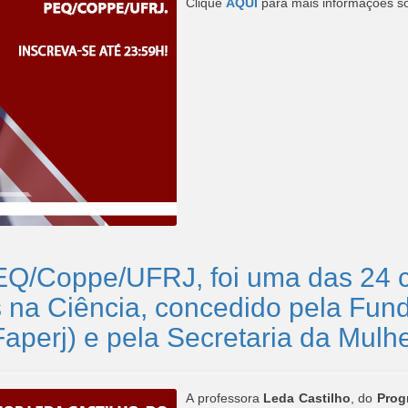
Clique
AQUI
para mais informações so
EQ/Coppe/UFRJ, foi uma das 24 ci
 na Ciência, concedido pela Fu
aperj) e pela Secretaria da Mulh
A professora
Leda Castilho
, do
Prog