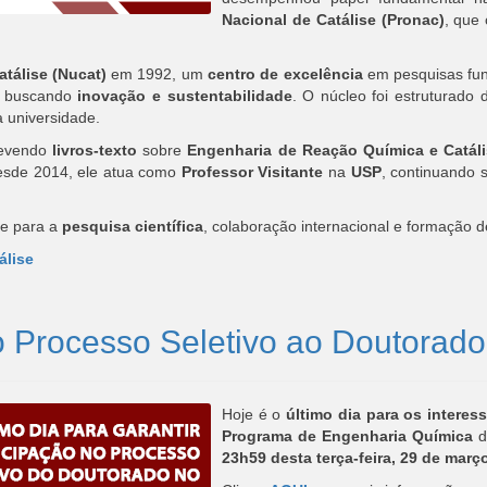
Nacional de Catálise (Pronac)
, que 
tálise (Nucat)
em 1992, um
centro de excelência
em pesquisas fun
e buscando
inovação e sustentabilidade
. O núcleo foi estruturado
 universidade.
revendo
livros-texto
sobre
Engenharia de Reação Química e Catáli
esde 2014, ele atua como
Professor Visitante
na
USP
, continuando 
te para a
pesquisa científica
, colaboração internacional e formação de
álise
 no Processo Seletivo ao Doutor
Hoje é o
último dia para os interes
Programa de Engenharia Química
d
23h59 desta terça-feira, 29 de març