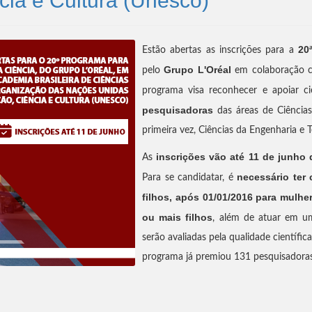
cia e Cultura (Unesco)
20
Estão abertas as inscrições para a
Grupo L'Oréal
pelo
em colaboração
programa visa reconhecer e apoiar cie
pesquisadoras
das áreas de Ciências 
primeira vez, Ciências da Engenharia e T
inscrições vão até 11 de junho 
As
necessário ter
Para se candidatar, é
filhos, após 01/01/2016 para mulh
ou mais filhos
, além de atuar em um
serão avaliadas pela qualidade científic
programa já premiou 131 pesquisadoras