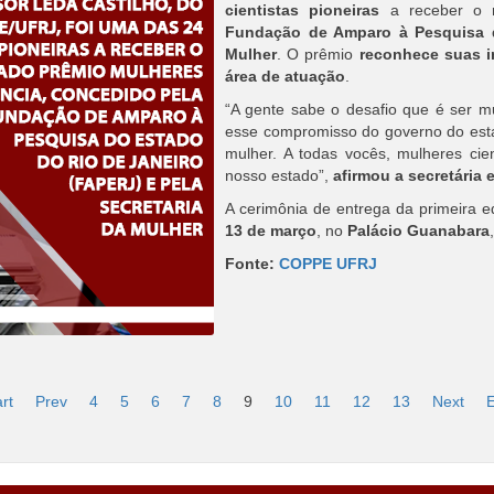
cientistas pioneiras
a receber o 
Fundação de Amparo à Pesquisa d
Mulher
. O prêmio
reconhece suas im
área de atuação
.
“A gente sabe o desafio que é ser mu
esse compromisso do governo do estad
mulher. A todas vocês, mulheres cie
nosso estado”,
afirmou a secretária 
A cerimônia de entrega da primeira 
13 de março
, no
Palácio Guanabara
Fonte:
COPPE UFRJ
rt
Prev
4
5
6
7
8
9
10
11
12
13
Next