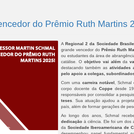
encedor do Prêmio Ruth Martins 
A
Regional 2 da Sociedade Brasile
grande vencedor do
Prêmio Ruth Ma
ou estudantes da área de abrangênc
catálise. O
objetivo
vai além
da
va
destacando também as
atividades 
pelo apoio a colegas, subordinados
Com uma
carreira notável
, Schmal 
corpo docente da
Coppe
desde 197
responsáveis por consolidar a pesquis
teses
. Sua atuação ajudou a projet
país, além de formar gerações de pe
Ao longo dos anos, Schmal rece
dedicação
à ciência. Ele foi um dos 
da
Sociedade Iberoamericana de Ca
desempenhou papel fundamental na