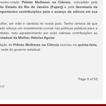
recém-criado
Prêmio Mulheres na Ciência
, concedido pela
o Estado do Rio de Janeiro (Faperj)
e pela
Secretaria da
portantes contribuições para o avanço da ciência em sua
lher, ser mãe e cientista no nosso país. Tenho certeza de que
o reforça um investimento crucial nas políticas públicas para a
ntistas, meu agradecimento por suas valiosas contribuições ao
estadual da Mulher, Heloísa Aguiar
.
edição do
Prêmio Mulheres na Ciência
ocorreu na
quinta-feira,
, sede do governo estadual.
Page 9 of 53
End