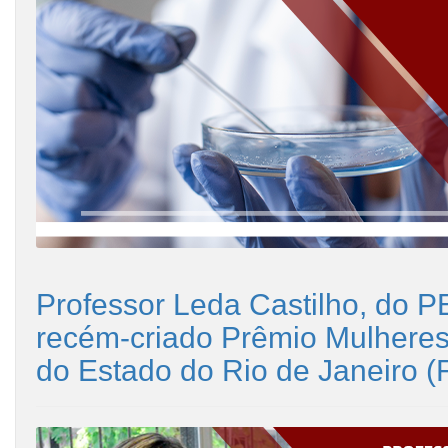
Professor Leda Castilho, do P
recém-criado Prêmio Mulheres
do Estado do Rio de Janeiro (F