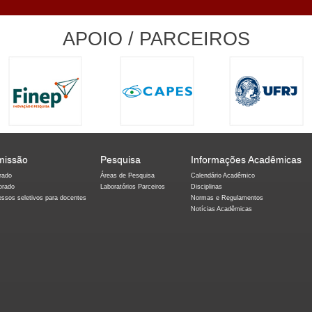
APOIO / PARCEIROS
missão
Pesquisa
Informações Acadêmicas
rado
Áreas de Pesquisa
Calendário Acadêmico
orado
Laboratórios Parceiros
Disciplinas
essos seletivos para docentes
Normas e Regulamentos
Notícias Acadêmicas