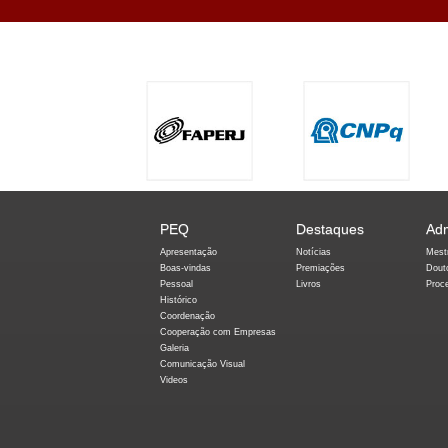
PEQ
Destaques
Ad
Apresentação
Notícias
Mest
Boas-vindas
Premiações
Dout
Pessoal
Livros
Proc
Histórico
Coordenação
Cooperação com Empresas
Galeria
Comunicação Visual
Videos