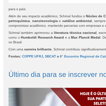
para o país.
Além de seu impacto acadêmico, Schmal fundou o
Núcleo de Ca
petroquímica
,
nanotecnologia
e
catálise ambiental
, sempr
compromisso acadêmico, mantendo parcerias com empresas e a
Schmal também aprimorou a
literatura técnica nacional
, esc
como o
Humboldt Research Award
e a
Max Planck Medal
. D
no Brasil.
Com uma
carreira brilhante
, Schmal contribuiu significativamen
Fontes:
COPPE UFRJ
,
SBCAT
e
6° Encontro Regional de Cat
Último dia para se inscrever