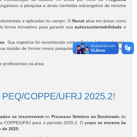
organizou a pesquisa e atraiu cientistas estrangeiros de renome
damentais e aplicadas no campo. O
Nucat
atua em áreas como
 de forma inovadora para garantir sua
autossustentabilidade
e
se
. Sua trajetória foi reconhecida com
prêmios internacionais
,
sua missão de formar novos pesquisadores e fortalecer a ciência
 profissionais na área.
ado PEQ/COPPE/UFRJ 2025.2!
sados se inscreverem
no
Processo Seletivo ao Doutorado
do
a COPPE/UFRJ para o período 2025.2. O p
razo se encerra às
o de 2025
.