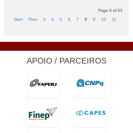
Page 8 of 53
Start
Prev
3
4
5
6
7
8
9
10
11
12
APOIO / PARCEIROS