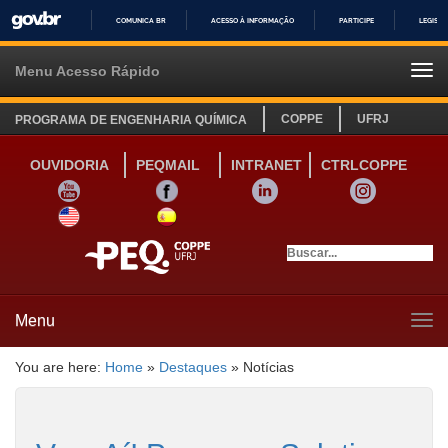
COMUNICA BR
ACESSO À INFORMAÇÃO
PARTICIPE
LEGISL
IR
PARA
Menu Acesso Rápido
Tog
O
navi
CONTEÚDO
COPPE
UFRJ
PROGRAMA DE ENGENHARIA QUÍMICA
OUVIDORIA
PEQMAIL
INTRANET
CTRLCOPPE
YOUTUBE
FACEBOOK
LINKEDIN
INSTAGRAM
SITE INGLÊS
LINK SITE ESPANHOL
Menu
Tog
navi
You are here:
Home
»
Destaques
»
Notícias