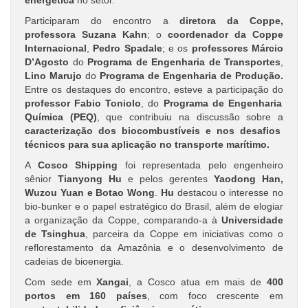
energética
no setor.
Participaram do encontro a
diretora da Coppe,
professora Suzana Kahn
; o
coordenador da
Coppe
Internacional
,
Pedro Spadale
; e os
professores Márcio
D’Agosto
do
Programa de Engenharia de Transportes
,
Lino Marujo
do
Programa de Engenharia de Produção.
Entre os destaques do encontro, esteve a participação do
professor Fabio Toniolo
, do
Programa de Engenharia
Química (PEQ)
, que contribuiu na discussão sobre a
caracterização dos biocombustíveis e nos desafios
técnicos para sua aplicação no transporte marítimo.
A
Cosco Shipping
foi representada pelo engenheiro
sênior
Tianyong Hu
e pelos gerentes
Yaodong Han,
Wuzou Yuan e Botao Wong
.
Hu
destacou o interesse no
bio-bunker e o papel estratégico do Brasil, além de elogiar
a organização da Coppe, comparando-a à
Universidade
de Tsinghua
, parceira da Coppe em iniciativas como o
reflorestamento da Amazônia e o desenvolvimento de
cadeias de bioenergia.
Com sede em
Xangai
, a Cosco atua em mais de
400
portos em 160 países
, com foco crescente em