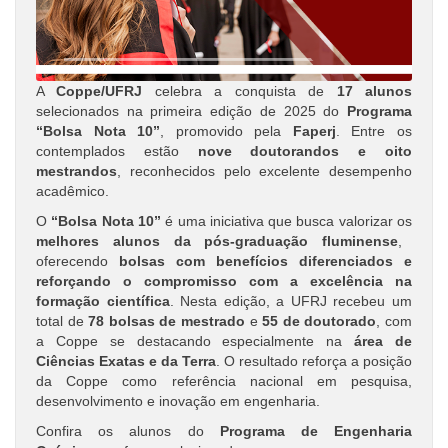
A
Coppe/UFRJ
celebra a conquista de
17 alunos
selecionados na primeira edição de 2025 do
Programa
“Bolsa Nota 10”
, promovido pela
Faperj
. Entre os
contemplados estão
nove doutorandos e oito
mestrandos
, reconhecidos pelo excelente desempenho
acadêmico.
O
“Bolsa Nota 10”
é uma iniciativa que busca valorizar os
melhores alunos da pós-graduação fluminense
,
oferecendo
bolsas com benefícios diferenciados e
reforçando o compromisso com a excelência na
formação científica
. Nesta edição, a UFRJ recebeu um
total de
78 bolsas de mestrado
e
55 de doutorado
, com
a Coppe se destacando especialmente na
área de
Ciências Exatas e da Terra
. O resultado reforça a posição
da Coppe como referência nacional em pesquisa,
desenvolvimento e inovação em engenharia.
Confira os alunos do
Programa de Engenharia