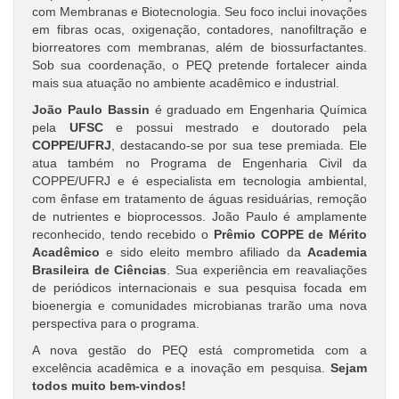
com Membranas e Biotecnologia. Seu foco inclui inovações
em fibras ocas, oxigenação, contadores, nanofiltração e
biorreatores com membranas, além de biossurfactantes.
Sob sua coordenação, o PEQ pretende fortalecer ainda
mais sua atuação no ambiente acadêmico e industrial.
João Paulo Bassin
é graduado em Engenharia Química
pela
UFSC
e possui mestrado e doutorado pela
COPPE/UFRJ
, destacando-se por sua tese premiada. Ele
atua também no Programa de Engenharia Civil da
COPPE/UFRJ e é especialista em tecnologia ambiental,
com ênfase em tratamento de águas residuárias, remoção
de nutrientes e bioprocessos. João Paulo é amplamente
reconhecido, tendo recebido o
Prêmio COPPE de Mérito
Acadêmico
e sido eleito membro afiliado da
Academia
Brasileira de Ciências
. Sua experiência em reavaliações
de periódicos internacionais e sua pesquisa focada em
bioenergia e comunidades microbianas trarão uma nova
perspectiva para o programa.
A nova gestão do PEQ está comprometida com a
excelência acadêmica e a inovação em pesquisa.
Sejam
todos muito bem-vindos!