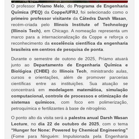
O professor
Príamo Melo
, do
Programa de Engenharia
Química (PEQ)
da
Coppe/UFRJ
, foi selecionado como o
primeiro professor visitante
da
Cátedra Darsh Wasan
,
recém-criada pelo
Illinois Institute of Technology
(Illinois Tech)
, em Chicago. A nomeação representa um
marco para a internacionalização da Coppe e reforça o
reconhecimento da
excelência científica da engenharia
brasileira em centros de pesquisa de ponta
.
Durante o semestre de outono de 2025, Príamo atuará
junto ao
Departamento de Engenharia Química e
Biológica (CHBE)
do
Illinois Tech
, ministrando aulas,
cursos e orientações, além de promover parcerias
científicas entre as instituições. Sua atuação se
concentrará em
modelagem matemática, simulação
computacional, controle de processos
e otimização de
sistemas químicos
, com foco em polimerização,
petroquímica e fertilizantes à base de nitrogênio.
O ponto alto da visita será a
palestra anual Darsh Wasan
Lecture
, no
dia 22 de outubro de 2025
, com o tema
“Hunger for None: Powered by Chemical Engineering”
(Fome para Ninguém: Impulsionada pela Engenharia