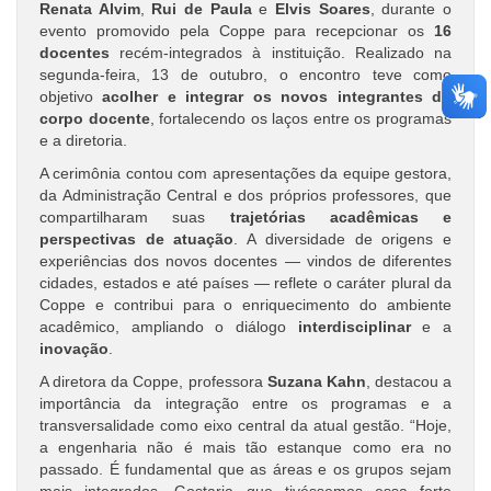
Renata Alvim
,
Rui de Paula
e
Elvis Soares
, durante o
evento promovido pela Coppe para recepcionar os
16
docentes
recém-integrados à instituição. Realizado na
segunda-feira, 13 de outubro, o encontro teve como
objetivo
acolher e integrar os novos integrantes do
corpo docente
, fortalecendo os laços entre os programas
e a diretoria.
A cerimônia contou com apresentações da equipe gestora,
da Administração Central e dos próprios professores, que
compartilharam suas
trajetórias acadêmicas e
perspectivas de atuação
. A diversidade de origens e
experiências dos novos docentes — vindos de diferentes
cidades, estados e até países — reflete o caráter plural da
Coppe e contribui para o enriquecimento do ambiente
acadêmico, ampliando o diálogo
interdisciplinar
e a
inovação
.
A diretora da Coppe, professora
Suzana Kahn
, destacou a
importância da integração entre os programas e a
transversalidade como eixo central da atual gestão. “Hoje,
a engenharia não é mais tão estanque como era no
passado. É fundamental que as áreas e os grupos sejam