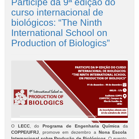
Participe da 9ª edição do
curso internacional de
biológicos: “The Ninth
International School on
Production of Biologics”
O
LECC
, do
Programa de Engenharia Química
da
COPPE/UFRJ
, promove em dezembro a
Nona Escola
Internacional sobre Produção de Biológicos
. O evento,