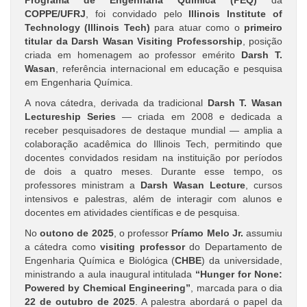
Programa de Engenharia Química (PEQ)
da
COPPE/UFRJ
, foi convidado pelo
Illinois Institute of
Technology (Illinois Tech)
para atuar como o
primeiro
titular da Darsh Wasan Visiting Professorship
, posição
criada em homenagem ao professor emérito
Darsh T.
Wasan
, referência internacional em educação e pesquisa
em Engenharia Química.
A nova cátedra, derivada da tradicional
Darsh T. Wasan
Lectureship Series
— criada em 2008 e dedicada a
receber pesquisadores de destaque mundial — amplia a
colaboração acadêmica do Illinois Tech, permitindo que
docentes convidados residam na instituição por períodos
de dois a quatro meses. Durante esse tempo, os
professores ministram a
Darsh Wasan Lecture
, cursos
intensivos e palestras, além de interagir com alunos e
docentes em atividades científicas e de pesquisa.
No
outono de 2025
, o professor
Príamo Melo Jr.
assumiu
a cátedra como
visiting professor
do Departamento de
Engenharia Química e Biológica (
CHBE
) da universidade,
ministrando a aula inaugural intitulada
“Hunger for None:
Powered by Chemical Engineering”
, marcada para o dia
22 de outubro de 2025
. A palestra abordará o papel da