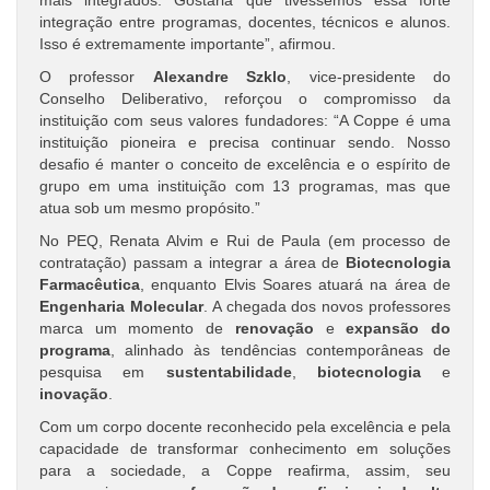
mais integrados. Gostaria que tivéssemos essa forte
integração entre programas, docentes, técnicos e alunos.
Isso é extremamente importante”, afirmou.
O professor
Alexandre Szklo
, vice-presidente do
Conselho Deliberativo, reforçou o compromisso da
instituição com seus valores fundadores: “A Coppe é uma
instituição pioneira e precisa continuar sendo. Nosso
desafio é manter o conceito de excelência e o espírito de
grupo em uma instituição com 13 programas, mas que
atua sob um mesmo propósito.”
No PEQ, Renata Alvim e Rui de Paula (em processo de
contratação) passam a integrar a área de
Biotecnologia
Farmacêutica
, enquanto Elvis Soares atuará na área de
Engenharia Molecular
. A chegada dos novos professores
marca um momento de
renovação
e
expansão do
programa
, alinhado às tendências contemporâneas de
pesquisa em
sustentabilidade
,
biotecnologia
e
inovação
.
Com um corpo docente reconhecido pela excelência e pela
capacidade de transformar conhecimento em soluções
para a sociedade, a Coppe reafirma, assim, seu