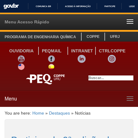
COMUNICA BR
ACESSO À INFORMAÇÃO
PARTICIPE
LEGISL
IR
PARA
Menu Acesso Rápido
Tog
O
navi
CONTEÚDO
COPPE
UFRJ
PROGRAMA DE ENGENHARIA QUÍMICA
OUVIDORIA
PEQMAIL
INTRANET
CTRLCOPPE
YOUTUBE
FACEBOOK
LINKEDIN
INSTAGRAM
SITE INGLÊS
LINK SITE ESPANHOL
Menu
Tog
navi
You are here:
Home
»
Destaques
»
Notícias