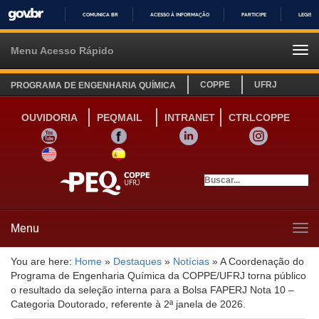
COMUNICA BR
ACESSO À INFORMAÇÃO
PARTICIPE
LEGISL
IR
PARA
Menu Acesso Rápido
Tog
O
navi
CONTEÚDO
COPPE
UFRJ
PROGRAMA DE ENGENHARIA QUÍMICA
OUVIDORIA
PEQMAIL
INTRANET
CTRLCOPPE
YOUTUBE
FACEBOOK
LINKEDIN
INSTAGRAM
SITE INGLÊS
LINK SITE ESPANHOL
Menu
Tog
navi
You are here:
Home
»
Destaques
»
Notícias
»
A Coordenação do
Programa de Engenharia Química da COPPE/UFRJ torna público
o resultado da seleção interna para a Bolsa FAPERJ Nota 10 –
Categoria Doutorado, referente à 2ª janela de 2026.