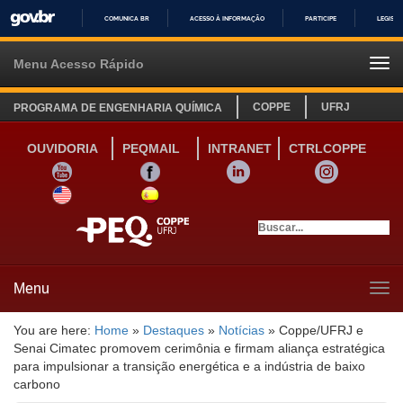
COMUNICA BR
ACESSO À INFORMAÇÃO
PARTICIPE
LEGISL
IR
PARA
Menu Acesso Rápido
Tog
O
navi
CONTEÚDO
COPPE
UFRJ
PROGRAMA DE ENGENHARIA QUÍMICA
OUVIDORIA
PEQMAIL
INTRANET
CTRLCOPPE
YOUTUBE
FACEBOOK
LINKEDIN
INSTAGRAM
SITE INGLÊS
LINK SITE ESPANHOL
Menu
Tog
navi
You are here:
Home
»
Destaques
»
Notícias
»
Coppe/UFRJ e
Senai Cimatec promovem cerimônia e firmam aliança estratégica
para impulsionar a transição energética e a indústria de baixo
carbono