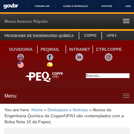
COMUNICA BR
ACESSO À INFORMAÇÃO
PARTICIPE
LEGISL
IR
PARA
Menu Acesso Rápido
Tog
O
navi
CONTEÚDO
COPPE
UFRJ
PROGRAMA DE ENGENHARIA QUÍMICA
OUVIDORIA
PEQMAIL
INTRANET
CTRLCOPPE
YOUTUBE
FACEBOOK
LINKEDIN
INSTAGRAM
SITE INGLÊS
LINK SITE ESPANHOL
Menu
Tog
navi
You are here:
Home
»
Destaques
»
Notícias
»
Alunos da
Engenharia Química da Coppe/UFRJ são contemplados com a
Bolsa Nota 10 da Faperj