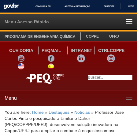
COMUNICA BR
ACESSO À INFORMAÇÃO
PARTICIPE
LEGISL
IR
PARA
Menu Acesso Rápido
Tog
O
navi
CONTEÚDO
COPPE
UFRJ
PROGRAMA DE ENGENHARIA QUÍMICA
OUVIDORIA
PEQMAIL
INTRANET
CTRLCOPPE
YOUTUBE
FACEBOOK
LINKEDIN
INSTAGRAM
SITE INGLÊS
LINK SITE ESPANHOL
Menu
Tog
navi
You are here:
Home
»
Destaques
»
Notícias
»
Professor José
Carlos Pinto e pesquisadora Emiliane Daher
(PEQ/COPPPE/UFRJ), desenvolvem solução inovadora na
Coppe/UFRJ para ampliar o combate à esquistossomose