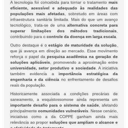
A tecnologia foi concebida para tornar o tratamento
mais
eficiente, acessível e adequado às realidades das
populações mais afetadas
, sobretudo em áreas com
infraestrutura sanitária limitada. Mais do que um avanço
tecnológico, trata-se de uma
alternativa concreta para
superar limitações dos métodos tradicionais
,
contribuindo para o
controle da doença em larga escala
.
Outro destaque é o
estágio de maturidade da solução
,
que já avança em direção ao mercado. Esse movimento
reforça o papel da
pesquisa acadêmica na geração de
soluções aplicáveis
, promovendo a aproximação entre
universidade, setor produtivo e sociedade
. A iniciativa
também evidencia a
importância estratégica da
engenharia e da ciência
no enfrentamento de desafios
reais da população.
Historicamente associada a condições precárias de
saneamento, a esquistossomose ainda representa um
importante desafio para o sistema de saúde
, afetando
principalmente
comunidades vulneráveis
. Nesse cenário,
iniciativas como a da COPPE ganham ainda mais
relevância ao propor
soluções que ampliam o alcance e
a efetividade do tratamento
.