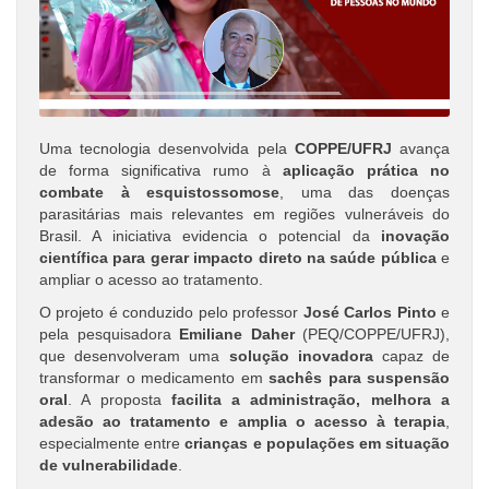
Uma tecnologia desenvolvida pela
COPPE/UFRJ
avança
de forma significativa rumo à
aplicação prática no
combate à esquistossomose
, uma das doenças
parasitárias mais relevantes em regiões vulneráveis do
Brasil. A iniciativa evidencia o potencial da
inovação
científica para gerar impacto direto na saúde pública
e
ampliar o acesso ao tratamento.
O projeto é conduzido pelo professor
José Carlos Pinto
e
pela pesquisadora
Emiliane Daher
(PEQ/COPPE/UFRJ),
que desenvolveram uma
solução inovadora
capaz de
transformar o medicamento em
sachês para suspensão
oral
. A proposta
facilita a administração, melhora a
adesão ao tratamento e amplia o acesso à terapia
,
especialmente entre
crianças e populações em situação
de vulnerabilidade
.