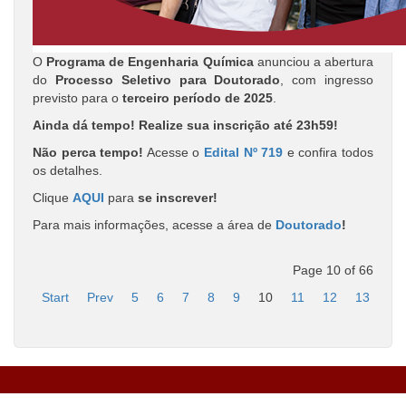
O
Programa de Engenharia Química
anunciou a abertura
do
Processo Seletivo para Doutorado
, com ingresso
previsto para o
terceiro
período de 2025
.
Ainda dá tempo! Realize sua inscrição até 23h59!
Não perca tempo!
Acesse o
Edital Nº 719
e confira todos
os detalhes.
Clique
AQUI
para
se inscrever!
Para mais informações, acesse a área de
Doutorado
!
Page 10 of 66
Start
Prev
5
6
7
8
9
10
11
12
13
14