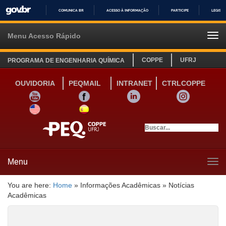
COMUNICA BR
ACESSO À INFORMAÇÃO
PARTICIPE
LEGISL
IR
PARA
Menu Acesso Rápido
Tog
O
navi
CONTEÚDO
COPPE
UFRJ
PROGRAMA DE ENGENHARIA QUÍMICA
OUVIDORIA
PEQMAIL
INTRANET
CTRLCOPPE
YOUTUBE
FACEBOOK
LINKEDIN
INSTAGRAM
SITE INGLÊS
LINK SITE ESPANHOL
Menu
Tog
navi
You are here:
Home
»
Informações Acadêmicas
»
Notícias
Acadêmicas