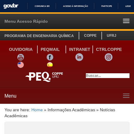
COMUNICA BR
ACESSO À INFORMAÇÃO
PARTICIPE
LEGISL
IR
PARA
Menu Acesso Rápido
Tog
O
navi
CONTEÚDO
COPPE
UFRJ
PROGRAMA DE ENGENHARIA QUÍMICA
OUVIDORIA
PEQMAIL
INTRANET
CTRLCOPPE
YOUTUBE
FACEBOOK
LINKEDIN
INSTAGRAM
SITE INGLÊS
LINK SITE ESPANHOL
Menu
Tog
navi
You are here:
Home
»
Informações Acadêmicas
»
Notícias
Acadêmicas