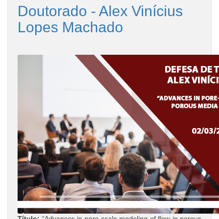
Doutorado - Alex Vinícius
Lopes Machado
Título:
“Advances in pore-scale modeling of flow in porous