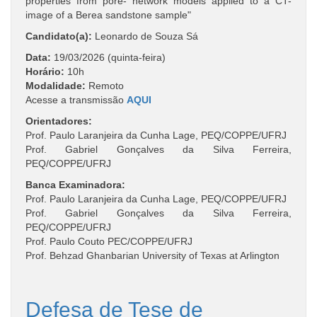
properties from pore- network models applied to a CT-
image of a Berea sandstone sample"
Candidato(a):
Leonardo de Souza Sá
Data:
19/03/2026 (quinta-feira)
Horário:
10h
Modalidade:
Remoto
Acesse a transmissão
AQUI
Orientadores:
Prof. Paulo Laranjeira da Cunha Lage, PEQ/COPPE/UFRJ
Prof. Gabriel Gonçalves da Silva Ferreira,
PEQ/COPPE/UFRJ
Banca Examinadora:
Prof. Paulo Laranjeira da Cunha Lage, PEQ/COPPE/UFRJ
Prof. Gabriel Gonçalves da Silva Ferreira,
PEQ/COPPE/UFRJ
Prof. Paulo Couto PEC/COPPE/UFRJ
Prof. Behzad Ghanbarian University of Texas at Arlington
Defesa de Tese de