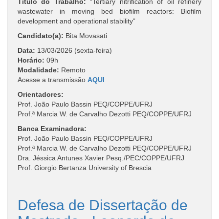
Título do Trabalho:
“Tertiary nitrification of oil refinery
wastewater in moving bed biofilm reactors: Biofilm
development and operational stability”
Candidato(a):
Bita Movasati
Data:
13/03/2026 (sexta-feira)
Horário:
09h
Modalidade:
Remoto
Acesse a transmissão
AQUI
Orientadores:
Prof. João Paulo Bassin PEQ/COPPE/UFRJ
Prof.ª Marcia W. de Carvalho Dezotti PEQ/COPPE/UFRJ
Banca Examinadora:
Prof. João Paulo Bassin PEQ/COPPE/UFRJ
Prof.ª Marcia W. de Carvalho Dezotti PEQ/COPPE/UFRJ
Dra. Jéssica Antunes Xavier Pesq./PEC/COPPE/UFRJ
Prof. Giorgio Bertanza University of Brescia
Defesa de Dissertação de