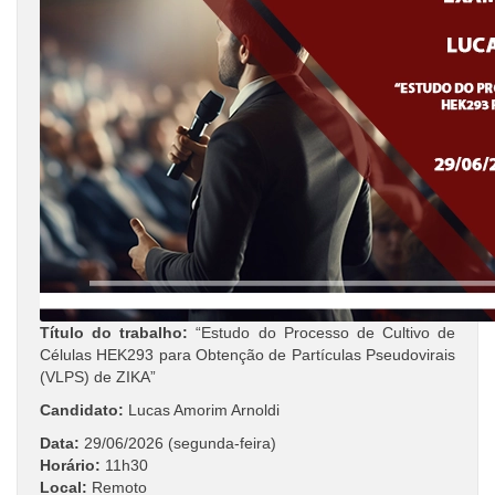
Título do trabalho:
“Estudo do Processo de Cultivo de
Células HEK293 para Obtenção de Partículas Pseudovirais
(VLPS) de ZIKA”
Candidato:
Lucas Amorim Arnoldi
Data:
29/06/2026 (segunda-feira)
Horário:
11h30
Local:
Remoto