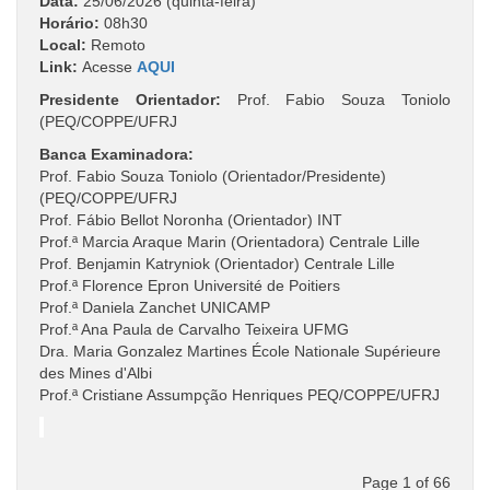
Data:
25/06/2026 (quinta-feira)
Horário:
08h30
Local:
Remoto
Link:
Acesse
AQUI
Presidente Orientador:
Prof. Fabio Souza Toniolo
(PEQ/COPPE/UFRJ
Banca Examinadora:
Prof. Fabio Souza Toniolo (Orientador/Presidente)
(PEQ/COPPE/UFRJ
Prof. Fábio Bellot Noronha (Orientador) INT
Prof.ª Marcia Araque Marin (Orientadora) Centrale Lille
Prof. Benjamin Katryniok (Orientador) Centrale Lille
Prof.ª Florence Epron Université de Poitiers
Prof.ª Daniela Zanchet UNICAMP
Prof.ª Ana Paula de Carvalho Teixeira UFMG
Dra. Maria Gonzalez Martines École Nationale Supérieure
des Mines d'Albi
Prof.ª Cristiane Assumpção Henriques PEQ/COPPE/UFRJ
Page 1 of 66