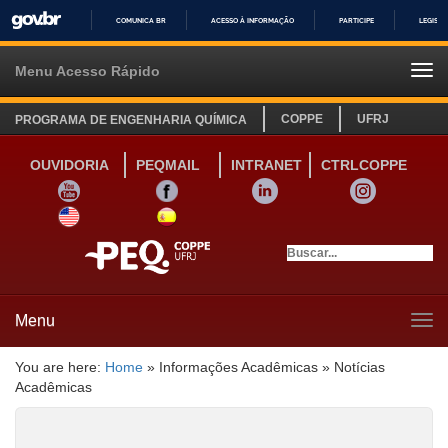
COMUNICA BR
ACESSO À INFORMAÇÃO
PARTICIPE
LEGISL
IR
PARA
Menu Acesso Rápido
Tog
O
navi
CONTEÚDO
COPPE
UFRJ
PROGRAMA DE ENGENHARIA QUÍMICA
OUVIDORIA
PEQMAIL
INTRANET
CTRLCOPPE
YOUTUBE
FACEBOOK
LINKEDIN
INSTAGRAM
SITE INGLÊS
LINK SITE ESPANHOL
Menu
Tog
navi
You are here:
Home
»
Informações Acadêmicas
»
Notícias
Acadêmicas