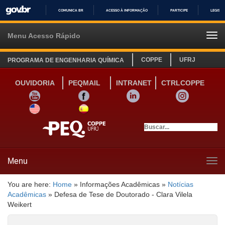
COMUNICA BR
ACESSO À INFORMAÇÃO
PARTICIPE
LEGISL
IR
PARA
Menu Acesso Rápido
Tog
O
navi
CONTEÚDO
COPPE
UFRJ
PROGRAMA DE ENGENHARIA QUÍMICA
OUVIDORIA
PEQMAIL
INTRANET
CTRLCOPPE
YOUTUBE
FACEBOOK
LINKEDIN
INSTAGRAM
SITE INGLÊS
LINK SITE ESPANHOL
Menu
Tog
navi
You are here:
Home
»
Informações Acadêmicas
»
Notícias
Acadêmicas
»
Defesa de Tese de Doutorado - Clara Vilela
Weikert