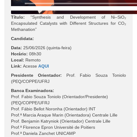
Título:
“Synthesis and Development of Ni–SiO₂
Encapsulated Catalysts with Different Structures for CO₂
Methanation”
Candidata:
Data:
25/06/2026 (quinta-feira)
Horário:
08h30
Local:
Remoto
Link:
Acesse
AQUI
Presidente Orientador:
Prof. Fabio Souza Toniolo
(PEQ/COPPE/UFRJ
Banca Examinadora:
Prof. Fabio Souza Toniolo (Orientador/Presidente)
(PEQ/COPPE/UFRJ
Prof. Fábio Bellot Noronha (Orientador) INT
Prof.ª Marcia Araque Marin (Orientadora) Centrale Lille
Prof. Benjamin Katryniok (Orientador) Centrale Lille
Prof.ª Florence Epron Université de Poitiers
Prof.ª Daniela Zanchet UNICAMP