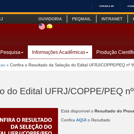
COMUNICA BR
ACESS
IR
RJ
OUVIDORIA
PEQMAIL
INTRANET
PARA
O
SITE INGLÊS
LINK SITE ESPANHOL
CONTEÚDO
Pesquisa
Informações Acadêmicas
Produção Científi
cas
»
Confira o Resultado da Seleção do Edital UFRJ/COPPE/PEQ nº 
ção do Edital UFRJ/COPPE/PEQ n
Está disponível o
Resultado do Proc
Confira
AQUI
o Resultado