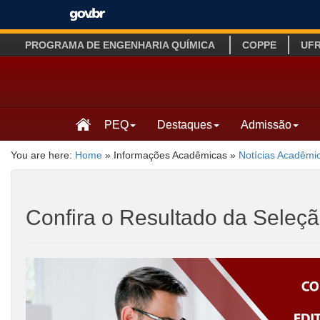
PROGRAMA DE ENGENHARIA QUÍMICA
COPPE
UF
PEQ
Destaques
Admissão
You are here:
Home
»
Informações Acadêmicas
»
Notícias Acadêmi
Confira o Resultado da Sele