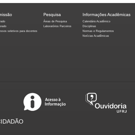
missão
Pesquisa
Informações Acadêmicas
rado
Áreas de Pesquisa
Calendário Acadêmico
orado
Laboratórios Parceiros
Disciplinas
essos seletivos para docentes
Normas e Regulamentos
Notícias Acadêmicas
CIDADÃO