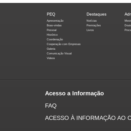
PEQ
Destaques
Ad
Apresentação
Notícias
Mest
Boas-vindas
Premiações
Dout
Pessoal
Livros
Proc
Histórico
Coordenação
Cooperação com Empresas
Galeria
Comunicação Visual
Videos
Acesso a Informação
FAQ
ACESSO À INFORMAÇÃO AO 