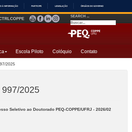
O À INFORMAÇÃO
PARTICIPE
LEGISLAÇÃO
ÓRGÃOS DO GOVERNO
SEARCH ...
YOUTUBE
FACEBOOK
LINKEDIN
INSTAGRAM
CTRLCOPPE
ca
Escola Piloto
Colóquio
Contato
997/2025
º 997/2025
esso Seletivo ao Doutorado PEQ-COPPE/UFRJ - 2026/02