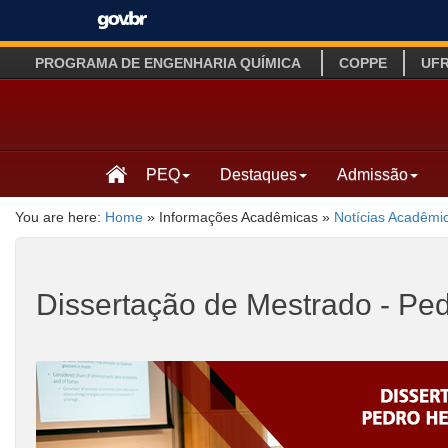
PROGRAMA DE ENGENHARIA QUÍMICA
COPPE
UF
PEQ
Destaques
Admissão
You are here:
Home
»
Informações Acadêmicas
»
Notícias Acadêmi
Dissertação de Mestrado - Pe