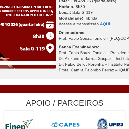
Data:
29/04/2026 (quarta-feira)
Horário:
8h30
Local:
Sala G-119
Modalidade:
Hibrida
Acesse a transmissão
AQUI
Orientadores:
Prof. Fabio Souza Toniolo -
(PEQ/COP
Banca Examinadora:
Prof. Fabio Souza Toniolo – Preside
Dr. Alexandre Barros Gaspar – Institut
Dr. Fabio Bellot Noronha – Instituto N
Profa. Camila Palombo Ferraz – IQ/U
APOIO / PARCEIROS