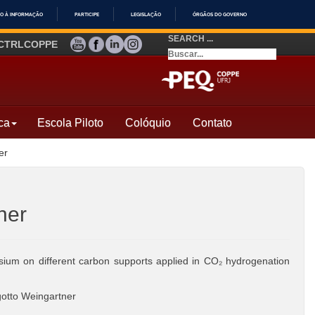
O À INFORMAÇÃO
PARTICIPE
LEGISLAÇÃO
ÓRGÃOS DO GOVERNO
SEARCH ...
YOUTUBE
FACEBOOK
LINKEDIN
INSTAGRAM
CTRLCOPPE
ca
Escola Piloto
Colóquio
Contato
er
ner
sium on different carbon supports applied in CO₂ hydrogenation
otto Weingartner