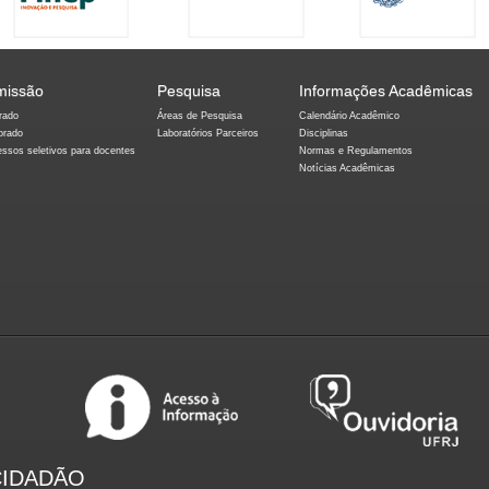
missão
Pesquisa
Informações Acadêmicas
rado
Áreas de Pesquisa
Calendário Acadêmico
orado
Laboratórios Parceiros
Disciplinas
essos seletivos para docentes
Normas e Regulamentos
Notícias Acadêmicas
CIDADÃO