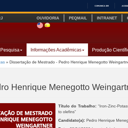
COMUNICA BR
ACESS
IR
RJ
OUVIDORIA
PEQMAIL
INTRANET
PARA
O
SITE INGLÊS
LINK SITE ESPANHOL
CONTEÚDO
Pesquisa
Informações Acadêmicas
Produção Científi
cas
»
Dissertação de Mestrado - Pedro Henrique Menegotto Weingartn
dro Henrique Menegotto Weingart
Título do Trabalho:
“Iron-Zinc-Potas
to olefins”
Candidato(a):
Pedro Henrique Meneg