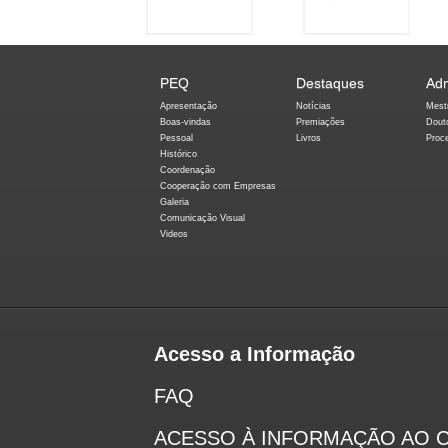
PEQ
Destaques
Ad
Apresentação
Notícias
Mest
Boas-vindas
Premiações
Dout
Pessoal
Livros
Proc
Histórico
Coordenação
Cooperação com Empresas
Galeria
Comunicação Visual
Videos
Acesso a Informação
FAQ
ACESSO À INFORMAÇÃO AO 