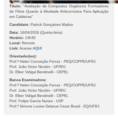
Título:
“Avaliação de Compostos Orgânicos Formadores
de Filme Quanto à Atividade Anticorrosiva Para Aplicação
em Caldeiras”
Candidato:
Patrick Gonçalves Mattos
Data:
16/04/2026 (Quinta-feira)
Horário:
13h30
Local:
Remoto
Link:
Acesse
AQUI
Orientador(es):
Prof.ª Helen Conceição Ferraz - PEQ/COPPE/UFRJ
Prof. João Victor Nicolini - UFRRJ
Dr. Elber Vidigal Bendinelli - CEPEL
Banca Examinadora:
Prof.ª Helen Conceição Ferraz - PEQ/COPPE/UFRJ
Prof. João Victor Nicolini - UFRRJ
Dr. Elber Vidigal Bendinelli - CEPEL
Prof. Felipe Garcia Nunes - USP
Prof.ª Simone Louise Delarue Cezar Brasil - EQ/UFRJ