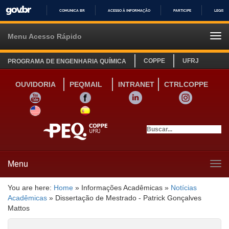
COMUNICA BR
ACESSO À INFORMAÇÃO
PARTICIPE
LEGISL
IR
PARA
Menu Acesso Rápido
Tog
O
navi
CONTEÚDO
COPPE
UFRJ
PROGRAMA DE ENGENHARIA QUÍMICA
OUVIDORIA
PEQMAIL
INTRANET
CTRLCOPPE
YOUTUBE
FACEBOOK
LINKEDIN
INSTAGRAM
SITE INGLÊS
LINK SITE ESPANHOL
Menu
Tog
navi
You are here:
Home
»
Informações Acadêmicas
»
Notícias
Acadêmicas
»
Dissertação de Mestrado - Patrick Gonçalves
Mattos