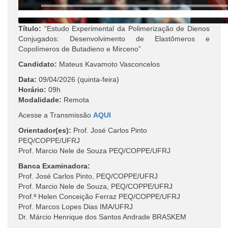
Título:
“Estudo Experimental da Polimerização de Dienos
Conjugados: Desenvolvimento de Elastômeros e
Copolímeros de Butadieno e Mirceno”
Candidato:
Mateus Kavamoto Vasconcelos
Data:
09/04/2026 (quinta-feira)
Horário:
09h
Modalidade:
Remota
Acesse a Transmissão
AQUI
Orientador(es):
Prof. José Carlos Pinto
PEQ/COPPE/UFRJ
Prof. Marcio Nele de Souza PEQ/COPPE/UFRJ
Banca Examinadora:
Prof. José Carlos Pinto, PEQ/COPPE/UFRJ
Prof. Marcio Nele de Souza, PEQ/COPPE/UFRJ
Prof.ª Helen Conceição Ferraz PEQ/COPPE/UFRJ
Prof. Marcos Lopes Dias IMA/UFRJ
Dr. Márcio Henrique dos Santos Andrade BRASKEM