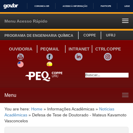
COMUNICA BR
ACESSO À INFORMAÇÃO
PARTICIPE
LEGISL
IR
PARA
Menu Acesso Rápido
Tog
O
navi
CONTEÚDO
COPPE
UFRJ
PROGRAMA DE ENGENHARIA QUÍMICA
OUVIDORIA
PEQMAIL
INTRANET
CTRLCOPPE
YOUTUBE
FACEBOOK
LINKEDIN
INSTAGRAM
SITE INGLÊS
LINK SITE ESPANHOL
Menu
Tog
navi
You are here:
Home
»
Informações Acadêmicas
»
Notícias
Acadêmicas
»
Defesa de Tese de Doutorado - Mateus Kavamoto
Vasconcelos