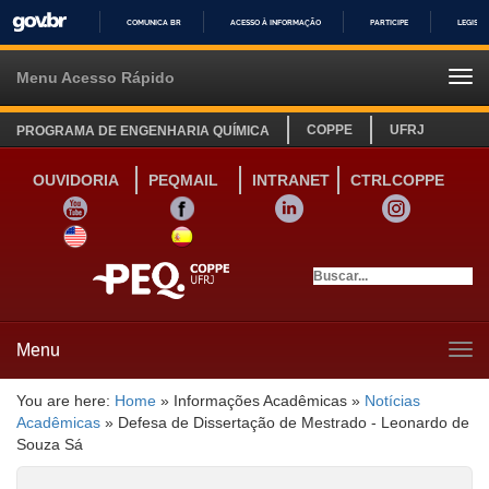
COMUNICA BR
ACESSO À INFORMAÇÃO
PARTICIPE
LEGISL
IR
PARA
Menu Acesso Rápido
Tog
O
navi
CONTEÚDO
COPPE
UFRJ
PROGRAMA DE ENGENHARIA QUÍMICA
OUVIDORIA
PEQMAIL
INTRANET
CTRLCOPPE
YOUTUBE
FACEBOOK
LINKEDIN
INSTAGRAM
SITE INGLÊS
LINK SITE ESPANHOL
Menu
Tog
navi
You are here:
Home
»
Informações Acadêmicas
»
Notícias
Acadêmicas
»
Defesa de Dissertação de Mestrado - Leonardo de
Souza Sá