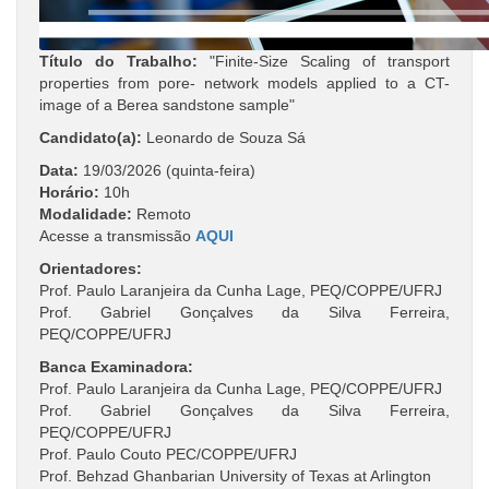
Título do Trabalho:
"Finite-Size Scaling of transport
properties from pore- network models applied to a CT-
image of a Berea sandstone sample"
Candidato(a):
Leonardo de Souza Sá
Data:
19/03/2026 (quinta-feira)
Horário:
10h
Modalidade:
Remoto
Acesse a transmissão
AQUI
Orientadores:
Prof. Paulo Laranjeira da Cunha Lage, PEQ/COPPE/UFRJ
Prof. Gabriel Gonçalves da Silva Ferreira,
PEQ/COPPE/UFRJ
Banca Examinadora:
Prof. Paulo Laranjeira da Cunha Lage, PEQ/COPPE/UFRJ
Prof. Gabriel Gonçalves da Silva Ferreira,
PEQ/COPPE/UFRJ
Prof. Paulo Couto PEC/COPPE/UFRJ
Prof. Behzad Ghanbarian University of Texas at Arlington