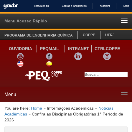
COMUNICA BR
ACESSO À INFORMAÇÃO
PARTICIPE
LEGISL
IR
PARA
Menu Acesso Rápido
Tog
O
navi
CONTEÚDO
COPPE
UFRJ
PROGRAMA DE ENGENHARIA QUÍMICA
OUVIDORIA
PEQMAIL
INTRANET
CTRLCOPPE
YOUTUBE
FACEBOOK
LINKEDIN
INSTAGRAM
SITE INGLÊS
LINK SITE ESPANHOL
Menu
Tog
navi
You are here:
Home
»
Informações Acadêmicas
»
Notícias
Acadêmicas
»
Confira as Disciplinas Obrigatórias 1° Período de
2026