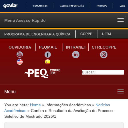
COMUNICA BR
ACESSO À INFORMAÇÃO
PARTICIPE
LEGISL
IR
PARA
Menu Acesso Rápido
Tog
O
navi
CONTEÚDO
COPPE
UFRJ
PROGRAMA DE ENGENHARIA QUÍMICA
OUVIDORIA
PEQMAIL
INTRANET
CTRLCOPPE
YOUTUBE
FACEBOOK
LINKEDIN
INSTAGRAM
SITE INGLÊS
LINK SITE ESPANHOL
Menu
Tog
navi
You are here:
Home
»
Informações Acadêmicas
»
Notícias
Acadêmicas
»
Confira o Resultado da Avaliação do Processo
Seletivo de Mestrado 2026/1