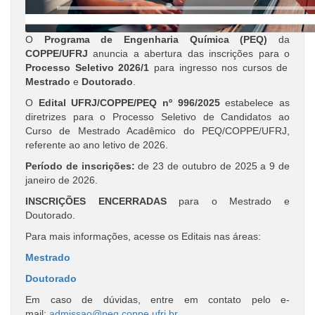
O
Programa de Engenharia Química (PEQ)
da
COPPE/UFRJ
anuncia a abertura das inscrições para o
Processo Seletivo 2026/1
para ingresso nos cursos de
Mestrado
e
Doutorado
.
O
Edital UFRJ/COPPE/PEQ nº 996/2025
estabelece as
diretrizes para o Processo Seletivo de Candidatos ao
Curso de Mestrado Acadêmico do PEQ/COPPE/UFRJ,
referente ao ano letivo de 2026.
Período de inscrições:
de 23 de outubro de 2025 a 9 de
janeiro de 2026.
INSCRIÇÕES ENCERRADAS
para o Mestrado e
Doutorado.
Para mais informações, acesse os Editais nas áreas:
Mestrado
Doutorado
Em caso de dúvidas, entre em contato pelo e-
mail:
admissao@peq.coppe.ufrj.br