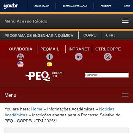
COMUNICA BR
ACESSO À INFORMAÇÃO
PARTICIPE
LEGISL
IR
PARA
Menu Acesso Rápido
Tog
O
navi
CONTEÚDO
COPPE
UFRJ
PROGRAMA DE ENGENHARIA QUÍMICA
OUVIDORIA
PEQMAIL
INTRANET
CTRLCOPPE
YOUTUBE
FACEBOOK
LINKEDIN
INSTAGRAM
SITE INGLÊS
LINK SITE ESPANHOL
Menu
Tog
navi
You are here:
Home
»
Informações Acadêmicas
»
Notícias
Acadêmicas
»
Inscrições abertas para o Processo Seletivo do
PEQ - COPPE/UFRJ 2026/1