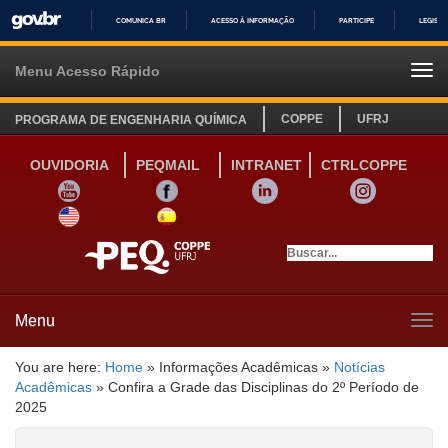
COMUNICA BR
ACESSO À INFORMAÇÃO
PARTICIPE
LEGISL
IR
PARA
Menu Acesso Rápido
Tog
O
navi
CONTEÚDO
COPPE
UFRJ
PROGRAMA DE ENGENHARIA QUÍMICA
OUVIDORIA
PEQMAIL
INTRANET
CTRLCOPPE
YOUTUBE
FACEBOOK
LINKEDIN
INSTAGRAM
SITE INGLÊS
LINK SITE ESPANHOL
Menu
Tog
navi
You are here:
Home
»
Informações Acadêmicas
»
Notícias
Acadêmicas
»
Confira a Grade das Disciplinas do 2º Período de
2025