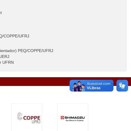
t
 PEQ/COPPE/UFRJ
(Orientador) PEQ/COPPE/UFRJ
 UERJ
her UFRN