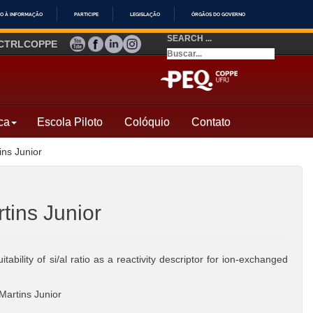
O À INFORMAÇÃO
PARTICIPE
LEGISLAÇÃO
ÓRGÃOS DO GOVERNO
SEARCH ...
YOUTUBE
FACEBOOK
LINKEDIN
INSTAGRAM
CTRLCOPPE
ca
Escola Piloto
Colóquio
Contato
ns Junior
tins Junior
tability of si/al ratio as a reactivity descriptor for ion-exchanged
artins Junior