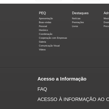
PEQ
Destaques
Ad
Apresentação
Notícias
Mest
Boas-vindas
Premiações
Dout
Pessoal
Livros
Proc
Histórico
Coordenação
Cooperação com Empresas
Galeria
Comunicação Visual
Videos
Acesso a Informação
FAQ
ACESSO À INFORMAÇÃO AO 