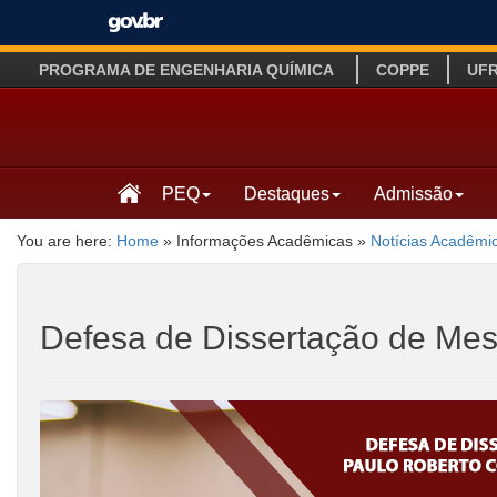
PROGRAMA DE ENGENHARIA QUÍMICA
COPPE
UF
PEQ
Destaques
Admissão
You are here:
Home
»
Informações Acadêmicas
»
Notícias Acadêmi
Defesa de Dissertação de Mest