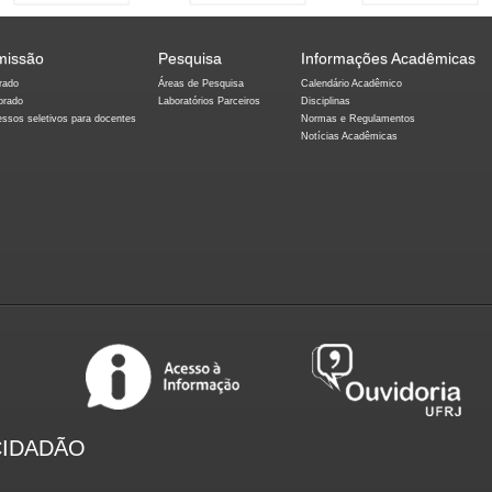
missão
Pesquisa
Informações Acadêmicas
rado
Áreas de Pesquisa
Calendário Acadêmico
orado
Laboratórios Parceiros
Disciplinas
essos seletivos para docentes
Normas e Regulamentos
Notícias Acadêmicas
CIDADÃO