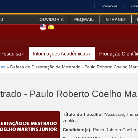
COMUNICA BR
ACESS
IR
RJ
OUVIDORIA
PEQMAIL
INTRANET
PARA
O
SITE INGLÊS
LINK SITE ESPANHOL
CONTEÚDO
Pesquisa
Informações Acadêmicas
Produção Científi
cas
»
Defesa de Dissertação de Mestrado - Paulo Roberto Coelho Marti
rado - Paulo Roberto Coelho Mar
Título do trabalho:
“Assessing the sui
zeolites”
Candidato(a):
Paulo Roberto Coelho M