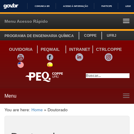
COMUNICA BR
ACESSO À INFORMAÇÃO
PARTICIPE
LEGISL
IR
PARA
Menu Acesso Rápido
Tog
O
navi
CONTEÚDO
COPPE
UFRJ
PROGRAMA DE ENGENHARIA QUÍMICA
OUVIDORIA
PEQMAIL
INTRANET
CTRLCOPPE
YOUTUBE
FACEBOOK
LINKEDIN
INSTAGRAM
SITE INGLÊS
LINK SITE ESPANHOL
Menu
Tog
navi
You are here:
Home
»
Doutorado